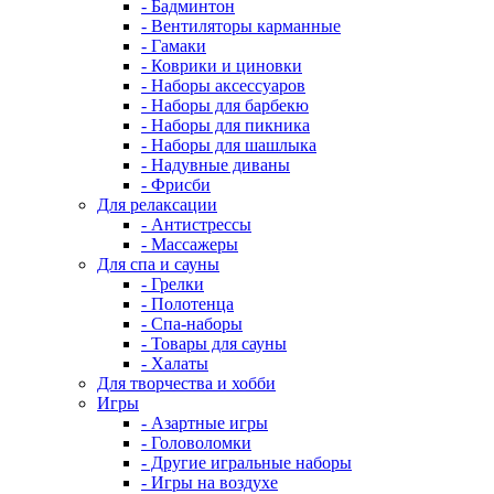
- Бадминтон
- Вентиляторы карманные
- Гамаки
- Коврики и циновки
- Наборы аксессуаров
- Наборы для барбекю
- Наборы для пикника
- Наборы для шашлыка
- Надувные диваны
- Фрисби
Для релаксации
- Антистрессы
- Массажеры
Для спа и сауны
- Грелки
- Полотенца
- Спа-наборы
- Товары для сауны
- Халаты
Для творчества и хобби
Игры
- Азартные игры
- Головоломки
- Другие игральные наборы
- Игры на воздухе