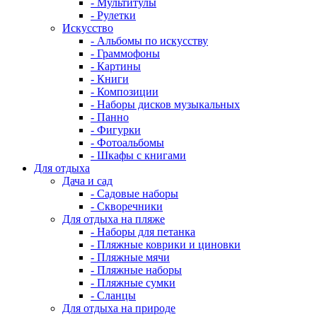
- Мультитулы
- Рулетки
Искусство
- Альбомы по искусству
- Граммофоны
- Картины
- Книги
- Композиции
- Наборы дисков музыкальных
- Панно
- Фигурки
- Фотоальбомы
- Шкафы с книгами
Для отдыха
Дача и сад
- Садовые наборы
- Скворечники
Для отдыха на пляже
- Наборы для петанка
- Пляжные коврики и циновки
- Пляжные мячи
- Пляжные наборы
- Пляжные сумки
- Сланцы
Для отдыха на природе