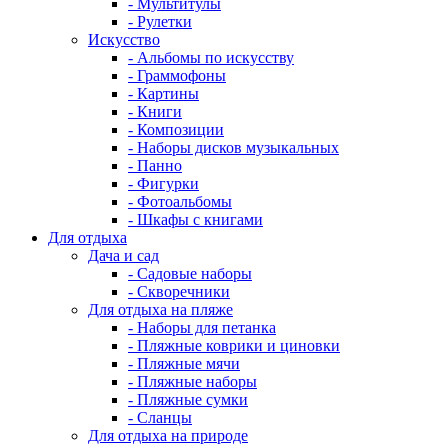
- Мультитулы
- Рулетки
Искусство
- Альбомы по искусству
- Граммофоны
- Картины
- Книги
- Композиции
- Наборы дисков музыкальных
- Панно
- Фигурки
- Фотоальбомы
- Шкафы с книгами
Для отдыха
Дача и сад
- Садовые наборы
- Скворечники
Для отдыха на пляже
- Наборы для петанка
- Пляжные коврики и циновки
- Пляжные мячи
- Пляжные наборы
- Пляжные сумки
- Сланцы
Для отдыха на природе