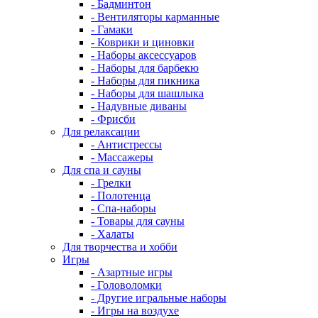
- Бадминтон
- Вентиляторы карманные
- Гамаки
- Коврики и циновки
- Наборы аксессуаров
- Наборы для барбекю
- Наборы для пикника
- Наборы для шашлыка
- Надувные диваны
- Фрисби
Для релаксации
- Антистрессы
- Массажеры
Для спа и сауны
- Грелки
- Полотенца
- Спа-наборы
- Товары для сауны
- Халаты
Для творчества и хобби
Игры
- Азартные игры
- Головоломки
- Другие игральные наборы
- Игры на воздухе